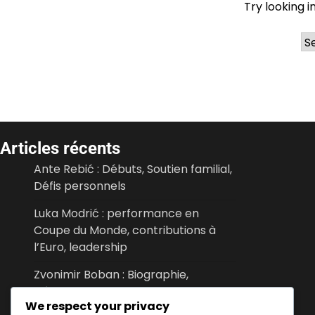
Try looking i
Ar
Articles récents
Ante Rebić : Débuts, Soutien familial,
Défis personnels
Luka Modrić : performance en
Coupe du Monde, contributions à
l’Euro, leadership
Zvonimir Boban : Biographie,
Développement des jeunes, Histoire
We respect your privacy
personnelle