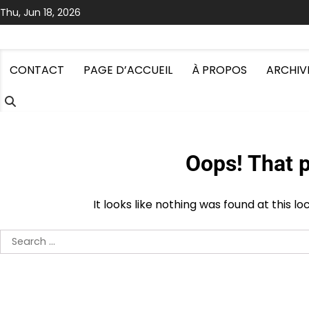
Skip
Thu, Jun 18, 2026
to
content
CONTACT
PAGE D’ACCUEIL
À PROPOS
ARCHIV
Oops! That p
It looks like nothing was found at this l
Search
for: