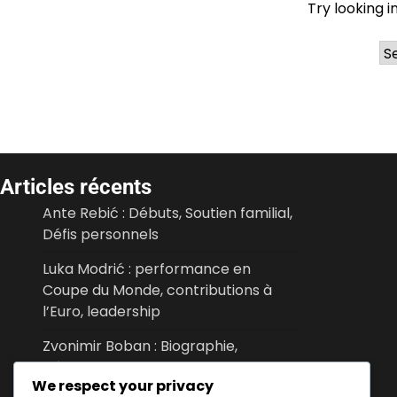
Try looking i
Ar
Articles récents
Ante Rebić : Débuts, Soutien familial,
Défis personnels
Luka Modrić : performance en
Coupe du Monde, contributions à
l’Euro, leadership
Zvonimir Boban : Biographie,
Développement des jeunes, Histoire
We respect your privacy
personnelle