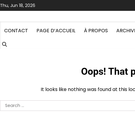
Skip
Thu, Jun 18, 2026
to
content
CONTACT
PAGE D’ACCUEIL
À PROPOS
ARCHIV
Oops! That p
It looks like nothing was found at this l
Search
for: