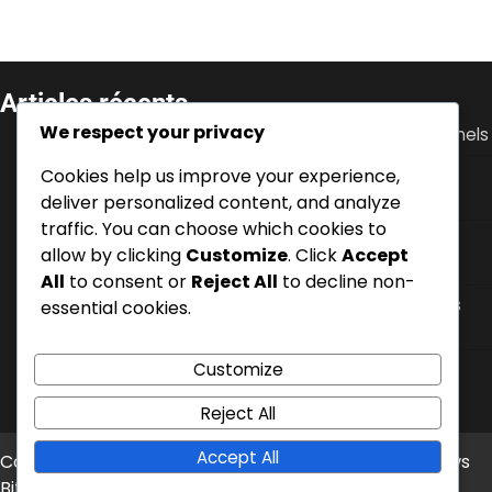
Articles récents
We respect your privacy
Ante Rebić : Débuts, Soutien familial, Défis personnels
Cookies help us improve your experience,
Luka Modrić : performance en Coupe du Monde,
contributions à l’Euro, leadership
deliver personalized content, and analyze
traffic. You can choose which cookies to
Zvonimir Boban : Biographie, Développement des
allow by clicking
Customize
. Click
Accept
jeunes, Histoire personnelle
All
to consent or
Reject All
to decline non-
Dejan Lovren : Succès en Premier League, Tournois
essential cookies.
Internationaux, Jalons en Club
Vedran Ćorluka : Sélections internationales,
Customize
contributions en club, performances clés
Reject All
Accept All
Copyright © 2026
basedeloisirs-lavare.fr
Theme: News
Bite By
Artify Themes
.