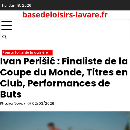
Skip
Thu, Jun 18, 2026
to
basedeloisirs-lavare.fr
content
Points forts de la carrière
Ivan Perišić : Finaliste de la
Coupe du Monde, Titres en
Club, Performances de
Buts
Luka Novak
02/03/2026