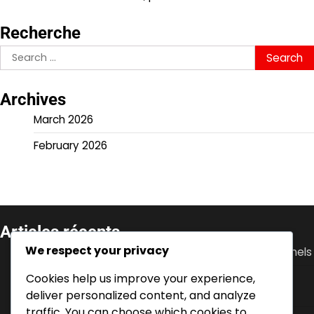
Recherche
Search
for:
Archives
March 2026
February 2026
Articles récents
We respect your privacy
Ante Rebić : Débuts, Soutien familial, Défis personnels
Cookies help us improve your experience,
Luka Modrić : performance en Coupe du Monde,
contributions à l’Euro, leadership
deliver personalized content, and analyze
traffic. You can choose which cookies to