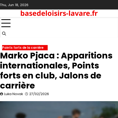
Skip
Thu, Jun 18, 2026
to
basedeloisirs-lavare.fr
content
Points forts de la carrière
Marko Pjaca : Apparitions
internationales, Points
forts en club, Jalons de
carrière
Luka Novak
27/02/2026