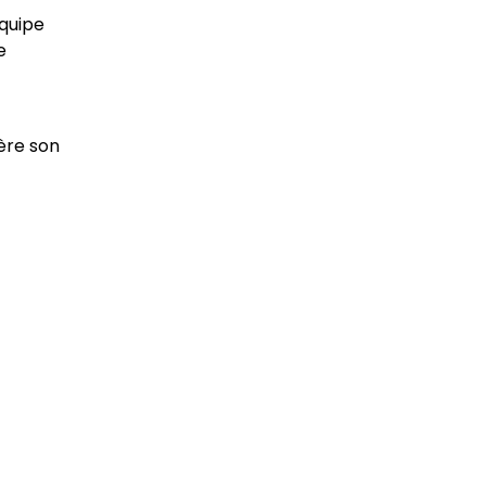
équipe
e
ère son