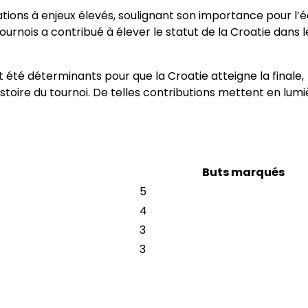
ations à enjeux élevés, soulignant son importance pour l’
urnois a contribué à élever le statut de la Croatie dans l
 été déterminants pour que la Croatie atteigne la finale,
toire du tournoi. De telles contributions mettent en lumi
Buts marqués
5
4
3
3