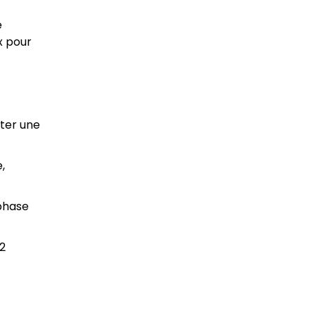
e
x pour
rter une
,
 phase
-2