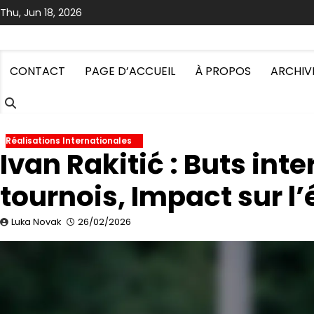
Skip
Thu, Jun 18, 2026
to
content
CONTACT
PAGE D’ACCUEIL
À PROPOS
ARCHIV
Réalisations Internationales
Ivan Rakitić : Buts in
tournois, Impact sur l
Luka Novak
26/02/2026