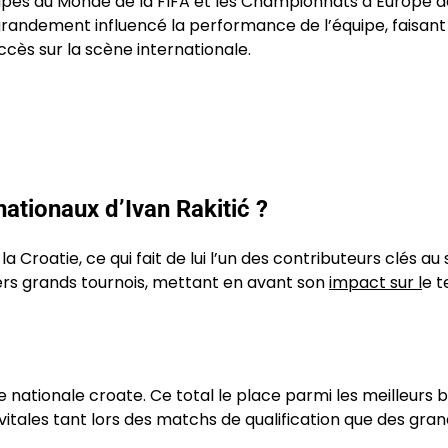
oupes du Monde de la FIFA et les Championnats d’Europe d
 grandement influencé la performance de l’équipe, faisant 
ccès sur la scène internationale.
nationaux d’Ivan Rakitić ?
la Croatie, ce qui fait de lui l’un des contributeurs clés au
ivers grands tournois, mettant en avant son
impact sur l
e t
pe nationale croate. Ce total le place parmi les meilleurs 
é vitales tant lors des matchs de qualification que des gra