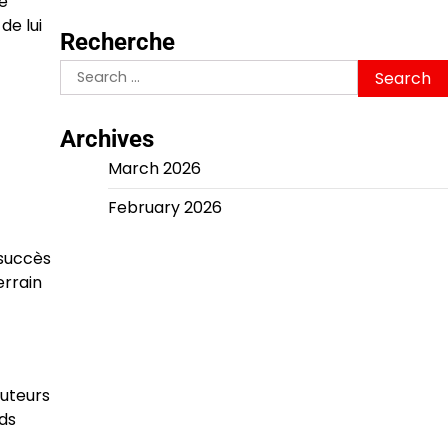
e
de lui
Recherche
Search
for:
Archives
March 2026
February 2026
 succès
errain
buteurs
nds