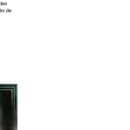
ndes
ès de