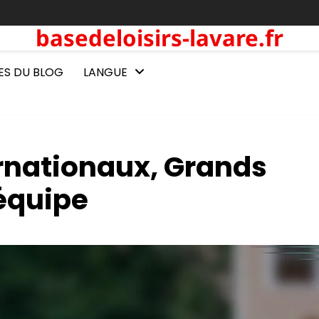
basedeloisirs-lavare.fr
ES DU BLOG
LANGUE
ternationaux, Grands
’équipe